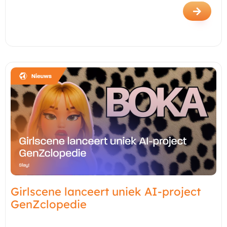
Girlscene lanceert uniek AI-project
GenZclopedie