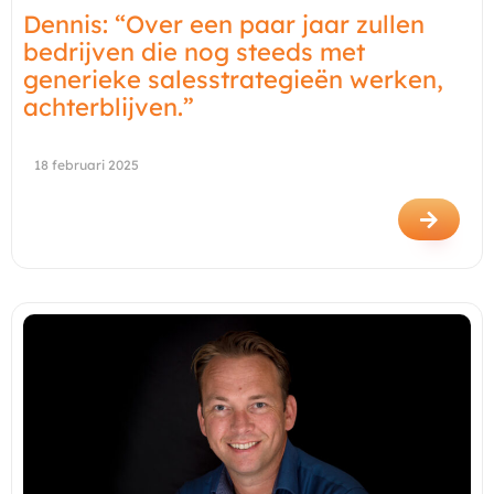
Dennis: “Over een paar jaar zullen
bedrijven die nog steeds met
generieke salesstrategieën werken,
achterblijven.”
18 februari 2025