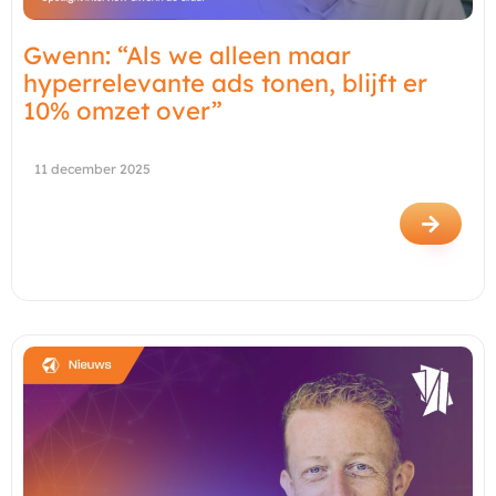
Gwenn: “Als we alleen maar
hyperrelevante ads tonen, blijft er
10% omzet over”
11 december 2025