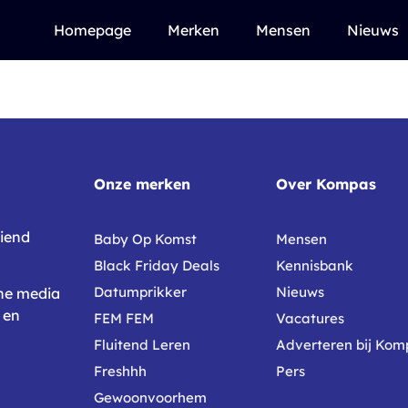
Homepage
Merken
Mensen
Nieuws
Onze merken
Over Kompas
eiend
Baby Op Komst
Mensen
Black Friday Deals
Kennisbank
Datumprikker
Nieuws
ine media
en
FEM FEM
Vacatures
Fluitend Leren
Adverteren bij Kom
Freshhh
Pers
Gewoonvoorhem